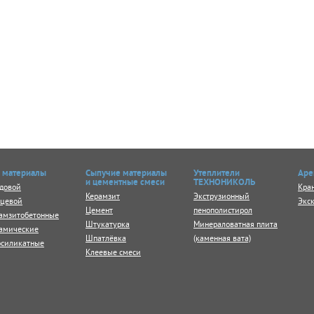
 материалы
Сыпучие материалы
Утеплители
Аре
и цементные смеси
ТЕХНОНИКОЛЬ
довой
Кра
Керамзит
Экструзионный
ицевой
Экск
Цемент
пенополистирол
амзитобетонные
Штукатурка
Минераловатная плита
амические
Шпатлёвка
(каменная вата)
осиликатные
Клеевые смеси