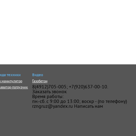
нда техники
Видео
н манипулятор
Газобетон
8(4912)705-005; +7(920)637-00-10.
аватор-погрузчик
Заказать звонок
Время работы:
пн.-сб. с 9:00 до 13:00; воскр - (по телефону)
rzngruz@yandex.ru
Написать нам