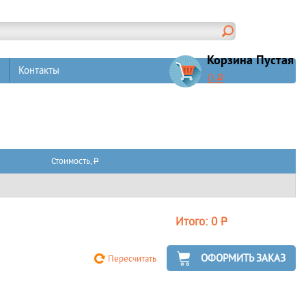
Корзина Пустая
и
Контакты
0
q
Стоимость,
P
Итого: 0
P
ОФОРМИТЬ ЗАКАЗ
Пересчитать