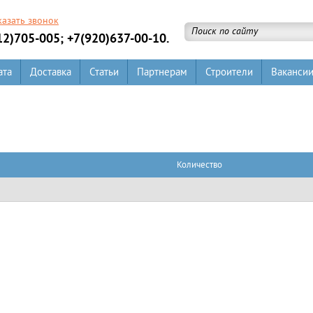
казать звонок
12)705-005; +7(920)637-00-10.
ата
Доставка
Статьи
Партнерам
Строители
Ваканси
Количество