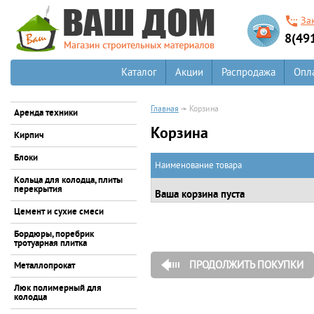
За
8(49
Каталог
Акции
Распродажа
Опл
Главная
Корзина
Аренда техники
Корзина
Кирпич
Блоки
Наименование товара
Кольца для колодца, плиты
перекрытия
Ваша корзина пуста
Цемент и сухие смеси
Бордюры, поребрик
тротуарная плитка
ПРОДОЛЖИТЬ ПОКУПКИ
Металлопрокат
Люк полимерный для
колодца