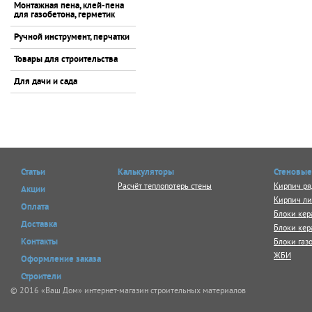
Монтажная пена, клей-пена
для газобетона, герметик
Ручной инструмент, перчатки
Товары для строительства
Для дачи и сада
Статьи
Калькуляторы
Стеновые
Расчёт теплопотерь стены
Кирпич ря
Акции
Кирпич л
Оплата
Блоки кер
Доставка
Блоки кер
Блоки газ
Контакты
ЖБИ
Оформление заказа
Строители
© 2016 «Ваш Дом» интернет-магазин строительных материалов