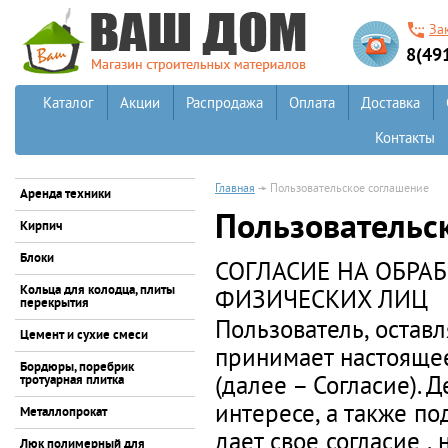
За
8(49
Каталог
Акции
Распродажа
Оплата
Доставка
Контакты
Главная
Пользовательское соглашение
Аренда техники
Пользовательс
Кирпич
Блоки
СОГЛАСИЕ НА ОБРА
Кольца для колодца, плиты
ФИЗИЧЕСКИХ ЛИЦ
перекрытия
Пользователь, оставл
Цемент и сухие смеси
принимает настоящее
Бордюры, поребрик
(далее – Согласие). 
тротуарная плитка
интересе, а также п
Металлопрокат
дает свое согласие ,
Люк полимерный для