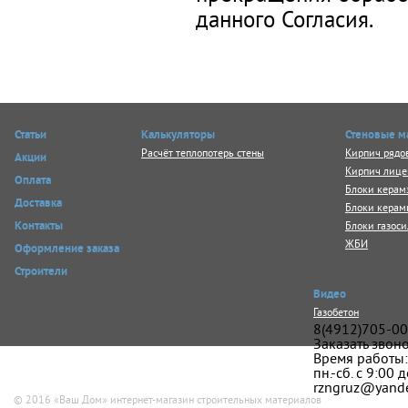
данного Согласия.
Статьи
Калькуляторы
Стеновые м
Расчёт теплопотерь стены
Кирпич рядо
Акции
Кирпич лице
Оплата
Блоки керам
Доставка
Блоки керам
Блоки газос
Контакты
ЖБИ
Оформление заказа
Строители
Видео
Газобетон
8(4912)705-00
Заказать звон
Время работы:
пн.-сб. с 9:00 
rzngruz@yande
© 2016 «Ваш Дом» интернет-магазин строительных материалов