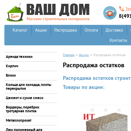
За
8(49
Каталог
Акции
Распродажа
Оплата
Доставка
Контакты
Главная
Акции
Распродажа остатков
Аренда техники
Распродажа остатков
Кирпич
Блоки
Распродажа остатков строит
Кольца для колодца, плиты
Товары по акции:
перекрытия
Цемент и сухие смеси
Бордюры, поребрик
тротуарная плитка
Металлопрокат
Люк полимерный для