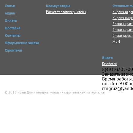
Статьи
Калькуляторы
Стеновые м
Расчёт теплопотерь стены
Кирпич рядо
Акции
Кирпич лице
Оплата
Блоки керам
Доставка
Блоки керам
Блоки газос
Контакты
ЖБИ
Оформление заказа
Строители
Видео
Газобетон
8(4912)705-00
Заказать звон
Время работы:
пн.-сб. с 9:00 
rzngruz@yande
© 2016 «Ваш Дом» интернет-магазин строительных материалов